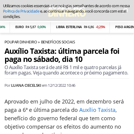
Utilizamos cookies essenciais e tecnologias semelhantes de acordo com nossa
Política de Privacidade
e, ao continuar navegando, você concorda com estas
condições.
EURO
R$ 5,87
0,00%
LIBRA ESTERLINA
R$ 6,86
-0,25%
PESO ARGENTI
POUPAR DINHEIRO
BENEFÍCIOS SOCIAIS
Auxílio Taxista: última parcela foi
paga no sábado, dia 10
O Auxílio Taxista será de até R$ 1 mil e quatro parcelas já
foram pagas. Veja quando acontece o próximo pagamento.
Por
LUANA CIECELSKI
em
12/12/2022 10:46
Aprovado em julho de 2022, em dezembro será
paga a 6ª e última parcela do
Auxílio Taxista
,
benefício do governo federal que tem como
objetivo compensar os efeitos do aumento no