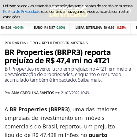
Utilizamos cookies essenciais e tecnologias semelhantes de acordo com nossa
Política de Privacidade
e, ao continuar navegando, você concorda com estas
condições.
5,08
+0,04%
EURO
R$ 5,87
0,00%
LIBRA ESTERLINA
R$ 6,86
-0,25%
PES
POUPAR DINHEIRO
RESULTADOS TRIMESTRAIS
BR Properties (BRPR3) reporta
prejuízo de R$ 47,4 mi no 4T21
BR Properties reverte lucro em prejuízo no 4T21, em meio à
desvalorização de propriedades, enquanto o resultado
acumulado também é impactado. Saiba mais.
Por
ANA CAROLINA SANTOS
em
21/02/2022 10:49
A
BR Properties (BRPR3)
, uma das maiores
empresas de investimento em imóveis
comerciais do Brasil, reportou um prejuízo
líquido de R$ 47,438 milhões no
quarto