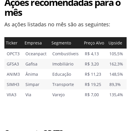
Ações recomendadas para o
mês
As ações listadas no mês são as seguintes:
Ticker
Empresa
Segmento
Preço Alvo
Upside
OPCT3
Oceanpact
Combustíveis
R$ 4,13
105,5%
GFSA3
Gafisa
Imobiliário
R$ 3,20
162,3%
ANIM3
Ânima
Educação
R$ 11,23
148,5%
SIMH3
Simpar
Transporte
R$ 19,25
89,3%
VIIA3
Via
Varejo
R$ 7,00
135,4%