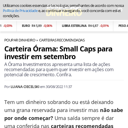
Utilizamos cookies essenciais e tecnologias semelhantes de acordo com nossa
Política de Privacidade
e, ao continuar navegando, você concorda com estas
condições.
,03%
EURO
R$ 5,89
-0,06%
LIBRA ESTERLINA
R$ 6,87
-0,01%
PESO ARG
POUPAR DINHEIRO
CARTEIRAS RECOMENDADAS
Carteira Órama: Small Caps para
investir em setembro
A Órama Investimentos apresenta uma lista de ações
recomendadas para quem quer investir em ações com
potencial de crescimento. Confira.
Por
LUANA CIECELSKI
em
30/08/2022 11:37
Tem um dinheiro sobrando ou está deixando
uma grana reservada para investir mas
não sabe
por onde começar?
Uma saída sempre é dar
uma conferida nas
carteiras recomendadas