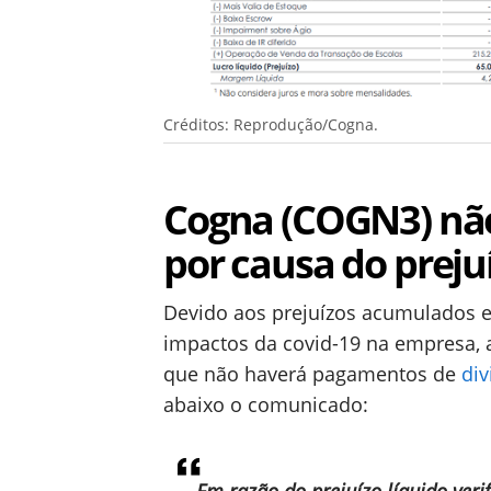
Créditos: Reprodução/Cogna.
Cogna (COGN3) não
por causa do preju
Devido aos prejuízos acumulados 
impactos da covid-19 na empresa, a
que não haverá pagamentos de
di
abaixo o comunicado:
Em razão do prejuízo líquido veri