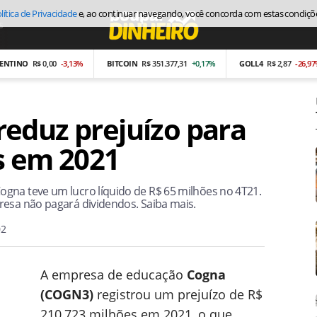
lítica de Privacidade
e, ao continuar navegando, você concorda com estas condiçõ
s
Economia
O
R$ 0,00
-3,13%
BITCOIN
R$ 351.377,31
+0,17%
GOLL4
R$ 2,87
-26,97%
eduz prejuízo para
s em 2021
gna teve um lucro líquido de R$ 65 milhões no 4T21.
resa não pagará dividendos. Saiba mais.
02
A empresa de educação
Cogna
(COGN3)
registrou um prejuízo de R$
210,723 milhões em 2021, o que,