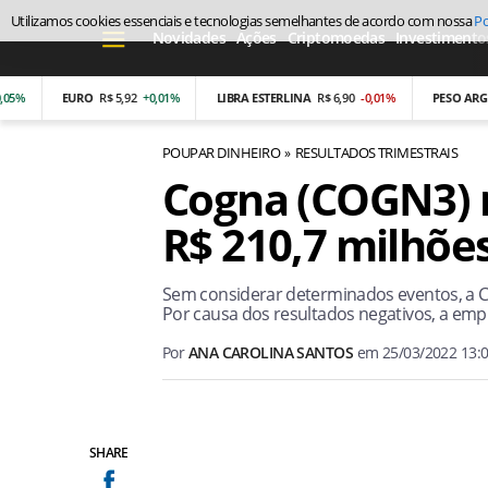
Utilizamos cookies essenciais e tecnologias semelhantes de acordo com nossa
Po
Novidades
Ações
Criptomoedas
Investimento
EURO
R$ 5,92
+0,01%
LIBRA ESTERLINA
R$ 6,90
-0,01%
PESO ARGENTIN
POUPAR DINHEIRO
RESULTADOS TRIMESTRAIS
Cogna (COGN3) r
R$ 210,7 milhõe
Sem considerar determinados eventos, a Co
Por causa dos resultados negativos, a emp
Por
ANA CAROLINA SANTOS
em
25/03/2022 13:
SHARE