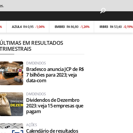
es.
AZUL4
R$ 0,95
-1,04%
EMBR3
R$ 86,80
-1,24%
IRBR3
R$ 53,40
-0,19%
ÚLTIMAS EM RESULTADOS
TRIMESTRAIS
DIVIDENDOS
Bradesco anuncia JCP de R$
7 bilhões para 2023; veja
data-com
DIVIDENDOS
Dividendos de Dezembro
2023: veja 15 empresas que
pagam
AÇÕES
Calendário de resultados