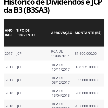
Histórico de Dividendos e JCP
da B3 (B3SA3)
V
B
ANO
T
IPO
DE
APROVAÇÃO
MONTANTE (R$)
P
BASE
PROVENTO
A
(
RCA DE
2017
JCP
81.600.000,00
0
11/08/2017
RCA DE
2017
JCP
168.131.000,00
0
10/11/2017
RCA DE
2017
JCP
533.000.000,00
0
08/12/2017
RCA DE
2018
JCP
200.000.000,00
0
13/04/2018
RCA DE
2018
JCP
452.000.000,00
0