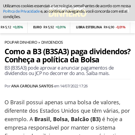
Utilizamos cookies essenciais e tecnologias semelhantes de acordo com nossa
Política de Privacidade
e, ao continuar navegando, você concorda com estas
condições.
,12
+0,05%
EURO
R$ 5,92
+0,01%
LIBRA ESTERLINA
R$ 6,90
-0,01%
PES
POUPAR DINHEIRO
DIVIDENDOS
Como a B3 (B3SA3) paga dividendos?
Conheça a política da Bolsa
B3 (B3SA3) pode aprovar e anunciar pagamentos de
dividendos ou JCP no decorrer do ano. Saiba mais.
Por
ANA CAROLINA SANTOS
em
14/07/2022 17:26
O Brasil possui apenas uma bolsa de valores,
diferente dos Estados Unidos que têm várias, por
exemplo. A
Brasil, Bolsa, Balcão (B3)
é hoje a
empresa responsável por manter o sistema