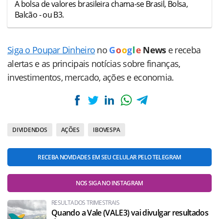
A bolsa de valores brasileira chama-se Brasil, Bolsa,
Balcão - ou B3.
Siga o Poupar Dinheiro
no
G
o
o
g
l
e
News
e receba
alertas e as principais notícias sobre finanças,
investimentos, mercado, ações e economia.
DIVIDENDOS
AÇÕES
IBOVESPA
RECEBA NOVIDADES EM SEU CELULAR PELO TELEGRAM
NOS SIGA NO INSTAGRAM
RESULTADOS TRIMESTRAIS
Quando a Vale (VALE3) vai divulgar resultados