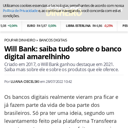
Utilizamos cookies essenciais e tecnologias semelhantes de acordo com nossa
Política de Privacidade
e, ao continuar navegando, você concorda com estas
condições.
+0,04%
EURO
R$ 5,87
0,00%
LIBRA ESTERLINA
R$ 6,86
-0,25%
PESO AR
POUPAR DINHEIRO
BANCOS DIGITAIS
Will Bank: saiba tudo sobre o banco
digital amarelhinho
Criado em 2017, o Will Bank ganhou destaque em 2021.
Saiba mais sobre ele e sobre os produtos que ele oferece.
Por
LUANA CIECELSKI
em
28/07/2022 10:42
Os bancos digitais realmente vieram pra ficar e
já fazem parte da vida de boa parte dos
brasileiros. Só pra ter uma ideia, segundo um
levantamento feito pela plataforma Transfeera