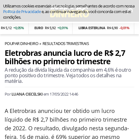
Utilizamos cookies essenciais e tecnologias semelhantes de acordo com nossa
Política de Privacidade
e, ao continuar navegando, você concorda com estas
condições.
 5,12
+0,05%
EURO
R$ 5,92
+0,01%
LIBRA ESTERLINA
R$ 6,90
-0,01%
P
POUPAR DINHEIRO
RESULTADOS TRIMESTRAIS
Eletrobras anuncia lucro de R$ 2,7
bilhões no primeiro trimestre
A redução da dívida líquida da companhia em 4,6% é outro
ponto positivo do trimestre. Veja todos os detalhes na
matéria.
Por
LUANA CIECELSKI
em
17/05/2022 14:46
A Eletrobras anunciou ter obtido um lucro
líquido de R$ 2,7 bilhões no primeiro trimestre
de 2022. O resultado, divulgado nesta segunda-
feira, 16 de maio, é 69% superior ao mesmo