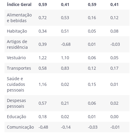
Índice Geral
0,59
0,41
0,59
0,41
Alimentação
0,72
0,53
0,16
0,12
e bebidas
Habitação
0,34
0,51
0,05
0,08
Artigos de
0,39
-0,68
0,01
-0,03
residência
Vestuário
1,22
1,10
0,06
0,05
Transportes
0,58
0,83
0,12
0,17
Saúde e
cuidados
1,16
0,02
0,15
0,01
pessoais
Despesas
0,57
0,21
0,06
0,02
pessoais
Educação
0,18
0,02
0,01
0,00
Comunicação
-0,48
-0,14
-0,03
-0,01