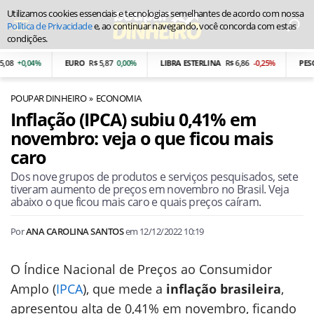
Utilizamos cookies essenciais e tecnologias semelhantes de acordo com nossa
Política de Privacidade
e, ao continuar navegando, você concorda com estas
condições.
0,04%
EURO
R$ 5,87
0,00%
LIBRA ESTERLINA
R$ 6,86
-0,25%
PESO ARG
POUPAR DINHEIRO
ECONOMIA
Inflação (IPCA) subiu 0,41% em
novembro: veja o que ficou mais
caro
Dos nove grupos de produtos e serviços pesquisados, sete
tiveram aumento de preços em novembro no Brasil. Veja
abaixo o que ficou mais caro e quais preços caíram.
Por
ANA CAROLINA SANTOS
em
12/12/2022 10:19
O Índice Nacional de Preços ao Consumidor
Amplo (
IPCA
), que mede a
inflação brasileira
,
apresentou alta de 0,41% em novembro, ficando