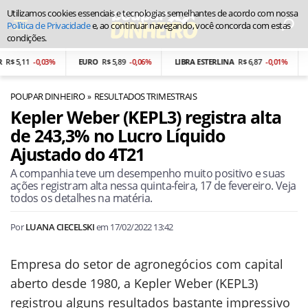
Utilizamos cookies essenciais e tecnologias semelhantes de acordo com nossa
Política de Privacidade
e, ao continuar navegando, você concorda com estas
condições.
$ 5,11
-0,03%
EURO
R$ 5,89
-0,06%
LIBRA ESTERLINA
R$ 6,87
-0,01%
P
POUPAR DINHEIRO
RESULTADOS TRIMESTRAIS
Kepler Weber (KEPL3) registra alta
de 243,3% no Lucro Líquido
Ajustado do 4T21
A companhia teve um desempenho muito positivo e suas
ações registram alta nessa quinta-feira, 17 de fevereiro. Veja
todos os detalhes na matéria.
Por
LUANA CIECELSKI
em
17/02/2022 13:42
Empresa do setor de agronegócios com capital
aberto desde 1980, a Kepler Weber (KEPL3)
registrou alguns resultados bastante impressivo