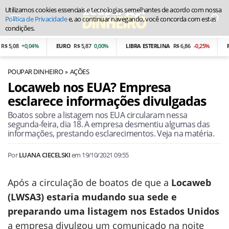
Utilizamos cookies essenciais e tecnologias semelhantes de acordo com nossa
Política de Privacidade
e, ao continuar navegando, você concorda com estas
condições.
 5,08
+0,04%
EURO
R$ 5,87
0,00%
LIBRA ESTERLINA
R$ 6,86
-0,25%
PE
POUPAR DINHEIRO
AÇÕES
Locaweb nos EUA? Empresa
esclarece informações divulgadas
Boatos sobre a listagem nos EUA circularam nessa
segunda-feira, dia 18. A empresa desmentiu algumas das
informações, prestando esclarecimentos. Veja na matéria.
Por
LUANA CIECELSKI
em
19/10/2021 09:55
Após a circulação de boatos de que a
Locaweb
(LWSA3) estaria mudando sua sede e
preparando uma listagem nos Estados Unidos
a empresa divulgou um comunicado na noite