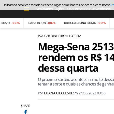
Utilizamos cookies essenciais e tecnologias semelhantes de acordo com nossa
Po
Novidades
Ações
Criptomoedas
Investimento
1
-0,03%
EURO
R$ 5,89
-0,06%
LIBRA ESTERLINA
R$ 6,87
-0,01%
PESO 
POUPAR DINHEIRO
LOTERIA
Mega-Sena 2513:
rendem os R$ 14
dessa quarta
O próximo sorteio acontece na noite dessa q
tentar a sorte e quais as chances de ganhar
Por
LUANA CIECELSKI
em
24/08/2022 09:00
SHARE