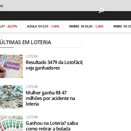
es.
6,97%
AZUL4
R$ 0,95
-1,04%
EMBR3
R$ 86,80
-1,24%
IRBR3
R$ 53,40
-0,
ÚLTIMAS EM LOTERIA
LOTERIA
Resultado 3479 da Lotofácil;
veja ganhadores
LOTERIA
Mulher ganha R$ 47
milhões por acidente na
loteria
LOTERIA
Ganhou na Loteria? saiba
como retirar a bolada