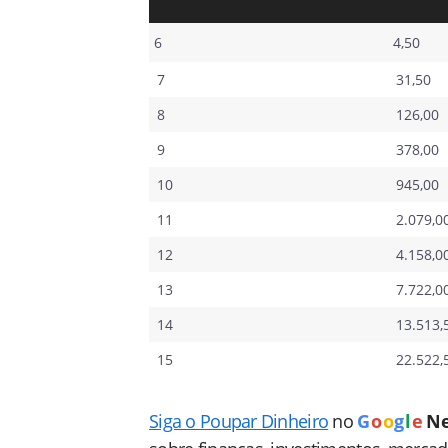
6
4,50
7
31,50
8
126,00
9
378,00
10
945,00
11
2.079,0
12
4.158,0
13
7.722,0
14
13.513,
15
22.522,
Siga o Poupar Dinheiro
no
G
o
o
g
l
e
N