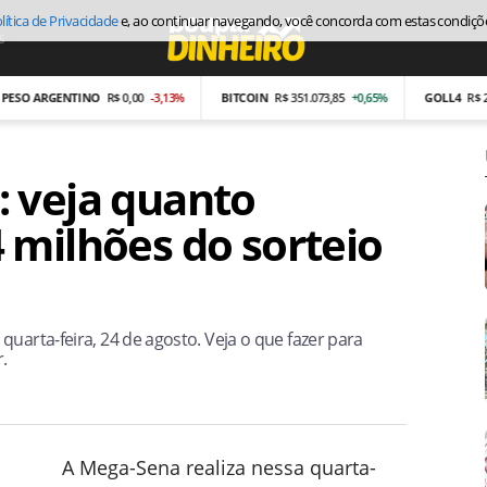
lítica de Privacidade
e, ao continuar navegando, você concorda com estas condiçõ
s
Economia
ARGENTINO
R$ 0,00
-3,13%
BITCOIN
R$ 351.073,85
+0,65%
GOLL4
R$ 2,87
-2
 veja quanto
 milhões do sorteio
uarta-feira, 24 de agosto. Veja o que fazer para
.
A Mega-Sena realiza nessa quarta-