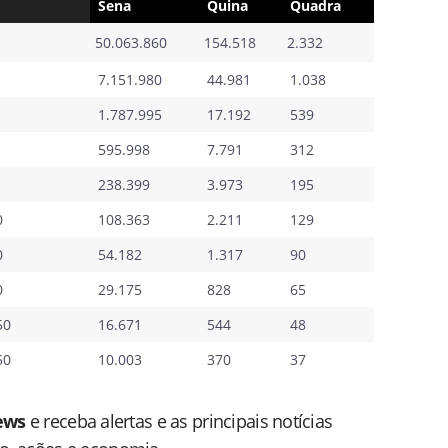
Sena
Quina
Quadra
50.063.860
154.518
2.332
7.151.980
44.981
1.038
1.787.995
17.192
539
595.998
7.791
312
238.399
3.973
195
0
108.363
2.211
129
0
54.182
1.317
90
0
29.175
828
65
50
16.671
544
48
50
10.003
370
37
ews
e receba alertas e as principais notícias