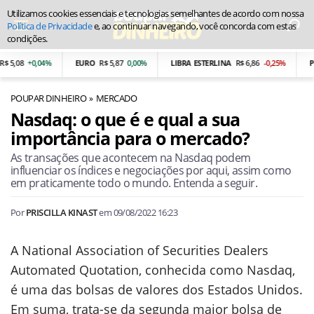
Utilizamos cookies essenciais e tecnologias semelhantes de acordo com nossa
Política de Privacidade
e, ao continuar navegando, você concorda com estas
condições.
08
+0,04%
EURO
R$ 5,87
0,00%
LIBRA ESTERLINA
R$ 6,86
-0,25%
PESO 
POUPAR DINHEIRO
MERCADO
Nasdaq: o que é e qual a sua
importância para o mercado?
As transações que acontecem na Nasdaq podem
influenciar os índices e negociações por aqui, assim como
em praticamente todo o mundo. Entenda a seguir.
Por
PRISCILLA KINAST
em
09/08/2022 16:23
A National Association of Securities Dealers
Automated Quotation, conhecida como Nasdaq,
é uma das bolsas de valores dos Estados Unidos.
Em suma, trata-se da segunda maior bolsa de