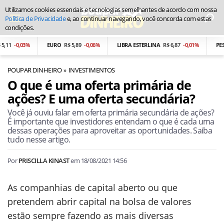
Utilizamos cookies essenciais e tecnologias semelhantes de acordo com nossa
Política de Privacidade
e, ao continuar navegando, você concorda com estas
condições.
-0,03%
EURO
R$ 5,89
-0,06%
LIBRA ESTERLINA
R$ 6,87
-0,01%
PESO AR
POUPAR DINHEIRO
INVESTIMENTOS
O que é uma oferta primária de
ações? E uma oferta secundária?
Você já ouviu falar em oferta primária secundária de ações?
É importante que investidores entendam o que é cada uma
dessas operações para aproveitar as oportunidades. Saiba
tudo nesse artigo.
Por
PRISCILLA KINAST
em
18/08/2021 14:56
As companhias de capital aberto ou que
pretendem abrir capital na bolsa de valores
estão sempre fazendo as mais diversas