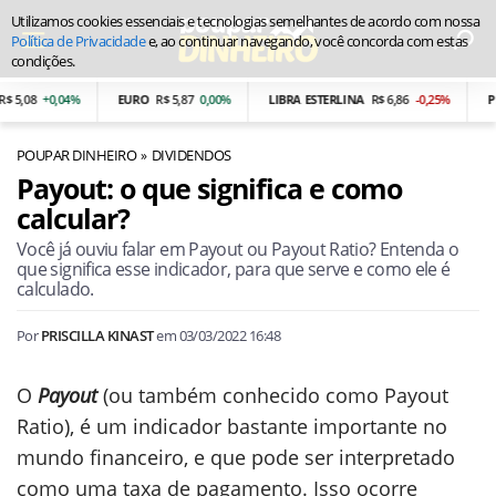
Utilizamos cookies essenciais e tecnologias semelhantes de acordo com nossa
Política de Privacidade
e, ao continuar navegando, você concorda com estas
condições.
,08
+0,04%
EURO
R$ 5,87
0,00%
LIBRA ESTERLINA
R$ 6,86
-0,25%
PESO
POUPAR DINHEIRO
DIVIDENDOS
Payout: o que significa e como
calcular?
Você já ouviu falar em Payout ou Payout Ratio? Entenda o
que significa esse indicador, para que serve e como ele é
calculado.
Por
PRISCILLA KINAST
em
03/03/2022 16:48
O
Payout
(ou também conhecido como Payout
Ratio), é um indicador bastante importante no
mundo financeiro, e que pode ser interpretado
como uma taxa de pagamento. Isso ocorre