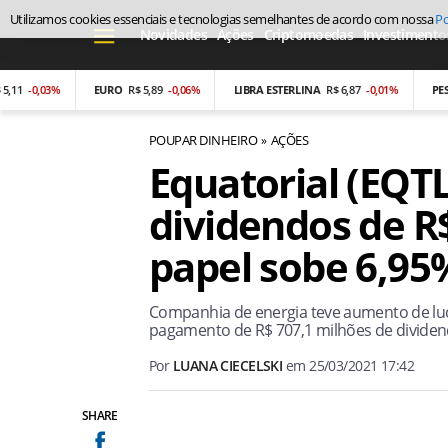
Utilizamos cookies essenciais e tecnologias semelhantes de acordo com nossa
Po
Novidades
Ações
Criptomoedas
Investimento
-0,03%
EURO
R$ 5,89
-0,06%
LIBRA ESTERLINA
R$ 6,87
-0,01%
PESO A
POUPAR DINHEIRO
AÇÕES
Equatorial (EQT
dividendos de R$
papel sobe 6,95
Companhia de energia teve aumento de luc
pagamento de R$ 707,1 milhões de dividen
Por
LUANA CIECELSKI
em
25/03/2021 17:42
SHARE