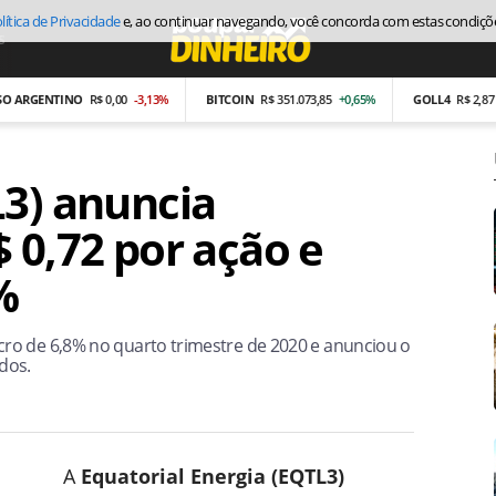
lítica de Privacidade
e, ao continuar navegando, você concorda com estas condiçõ
s
Economia
RGENTINO
R$ 0,00
-3,13%
BITCOIN
R$ 351.073,85
+0,65%
GOLL4
R$ 2,87
-26,
L3) anuncia
 0,72 por ação e
%
ro de 6,8% no quarto trimestre de 2020 e anunciou o
dos.
A
Equatorial Energia (EQTL3)