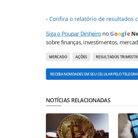
-
Confira o relatório de resultados
Siga o Poupar Dinheiro
no
G
o
o
g
l
e
N
sobre finanças, investimentos, merca
MERCADO
AÇÕES
RESULTADOS TRIMESTR
RECEBA NOVIDADES EM SEU CELULAR PELO TELEGR
NOTÍCIAS RELACIONADAS