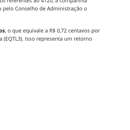
os referentes ao 4T20, a companhia
 pelo Conselho de Administração o
os
, o que equivale a R$ 0,72 centavos por
ia (EQTL3). Isso representa um retorno