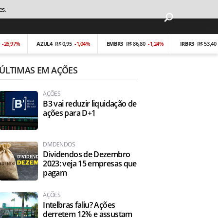
es.
97%
AZUL4
R$ 0,95
-1,04%
EMBR3
R$ 86,80
-1,24%
IRBR3
R$ 53,40
-0,19
ÚLTIMAS EM AÇÕES
AÇÕES
B3 vai reduzir liquidação de
ações para D+1
DIVIDENDOS
Dividendos de Dezembro
2023: veja 15 empresas que
pagam
AÇÕES
Intelbras faliu? Ações
derretem 12% e assustam