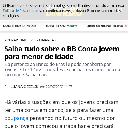
Utilizamos cookies essenciais e tecnologias semelhantes de acordo com nossa
Política de Privacidade
e, ao continuar navegando, você concorda com estas
condições.
ÓLAR
R$ 5,12
+0,05%
EURO
R$ 5,92
+0,01%
LIBRA ESTERLINA
R$ 6,90
-0,01%
POUPAR DINHEIRO
FINANÇAS
Saiba tudo sobre o BB Conta Jovem
para menor de idade
Ela pertence ao Banco do Brasil e pode ser aberta por
jovens entre 12 e 21 anos desde que não estejam ainda na
faculdade. Saiba mais.
Por
LUANA CIECELSKI
em
22/07/2022 11:27
Há várias situações em que os jovens precisam
ter uma conta em banco, seja para fazer uma
poupança
pensando no futuro ou mesmo por
que o jovem começou a trabalhar e precisará