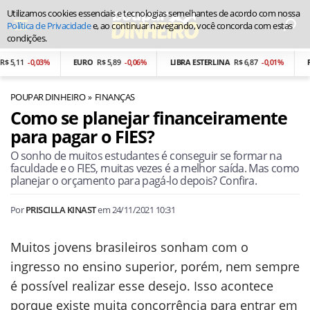
Utilizamos cookies essenciais e tecnologias semelhantes de acordo com nossa
Política de Privacidade
e, ao continuar navegando, você concorda com estas
condições.
11
-0,03%
EURO
R$ 5,89
-0,06%
LIBRA ESTERLINA
R$ 6,87
-0,01%
PESO
POUPAR DINHEIRO
FINANÇAS
Como se planejar financeiramente
para pagar o FIES?
O sonho de muitos estudantes é conseguir se formar na
faculdade e o FIES, muitas vezes é a melhor saída. Mas como
planejar o orçamento para pagá-lo depois? Confira.
Por
PRISCILLA KINAST
em
24/11/2021 10:31
Muitos jovens brasileiros sonham com o
ingresso no ensino superior, porém, nem sempre
é possível realizar esse desejo. Isso acontece
porque existe muita concorrência para entrar em