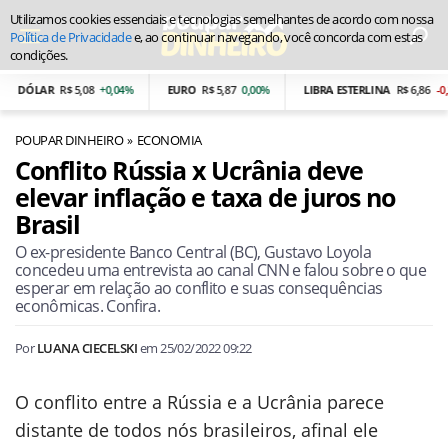
Utilizamos cookies essenciais e tecnologias semelhantes de acordo com nossa
Política de Privacidade
e, ao continuar navegando, você concorda com estas
condições.
DÓLAR
R$ 5,08
+0,04%
EURO
R$ 5,87
0,00%
LIBRA ESTERLINA
R$ 6,86
-0,25
POUPAR DINHEIRO
ECONOMIA
Conflito Rússia x Ucrânia deve
elevar inflação e taxa de juros no
Brasil
O ex-presidente Banco Central (BC), Gustavo Loyola
concedeu uma entrevista ao canal CNN e falou sobre o que
esperar em relação ao conflito e suas consequências
econômicas. Confira.
Por
LUANA CIECELSKI
em
25/02/2022 09:22
O conflito entre a Rússia e a Ucrânia parece
distante de todos nós brasileiros, afinal ele