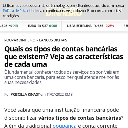
Utilizamos cookies essenciais e tecnologias semelhantes de acordo com nossa
Política de Privacidade
e, ao continuar navegando, você concorda com estas
condições.
0,04%
EURO
R$ 5,87
0,00%
LIBRA ESTERLINA
R$ 6,86
-0,25%
PESO ARG
POUPAR DINHEIRO
BANCOS DIGITAIS
Quais os tipos de contas bancárias
que existem? Veja as características
de cada uma
É fundamental conhecer todos os serviços disponíveis em
uma conta bancária, para escolher qual atende melhor às
suas necessidades.
Por
PRISCILLA KINAST
em
11/07/2022 13:18
Você sabia que uma instituição financeira pode
disponibilizar
vários tipos de contas bancárias
?
Além da tradicional
poupança
e conta corrente,