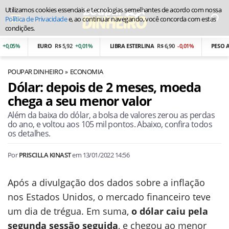
Utilizamos cookies essenciais e tecnologias semelhantes de acordo com nossa
Política de Privacidade
e, ao continuar navegando, você concorda com estas
condições.
0,05%
EURO
R$ 5,92
+0,01%
LIBRA ESTERLINA
R$ 6,90
-0,01%
PESO AR
POUPAR DINHEIRO
ECONOMIA
Dólar: depois de 2 meses, moeda
chega a seu menor valor
Além da baixa do dólar, a bolsa de valores zerou as perdas
do ano, e voltou aos 105 mil pontos. Abaixo, confira todos
os detalhes.
Por
PRISCILLA KINAST
em
13/01/2022 14:56
Após a divulgação dos dados sobre a inflação
nos Estados Unidos, o mercado financeiro teve
um dia de trégua. Em suma,
o dólar caiu pela
segunda sessão seguida
, e chegou ao menor