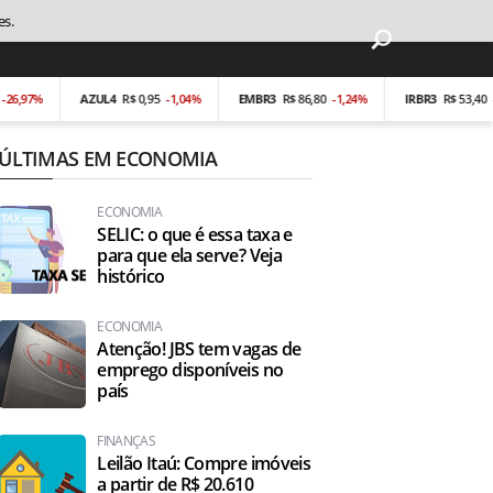
es.
%
AZUL4
R$ 0,95
-1,04%
EMBR3
R$ 86,80
-1,24%
IRBR3
R$ 53,40
-0,19%
ÚLTIMAS EM ECONOMIA
ECONOMIA
SELIC: o que é essa taxa e
para que ela serve? Veja
histórico
ECONOMIA
Atenção! JBS tem vagas de
emprego disponíveis no
país
FINANÇAS
Leilão Itaú: Compre imóveis
a partir de R$ 20.610