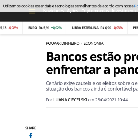
Utilizamos cookies essenciais e tecnologias semelhantes de acordo com nossa
Po
Novidades
Ações
Criptomoedas
Investimento
0,02%
EURO
R$ 5,91
+0,02%
LIBRA ESTERLINA
R$ 6,90
-0,03%
PESO ARG
POUPAR DINHEIRO
ECONOMIA
Bancos estão pr
enfrentar a pan
Cenário exige cautela e os efeitos sobre o
situação dos bancos ainda é confortável par
Por
LUANA CIECELSKI
em
28/04/2021 10:44
SHARE