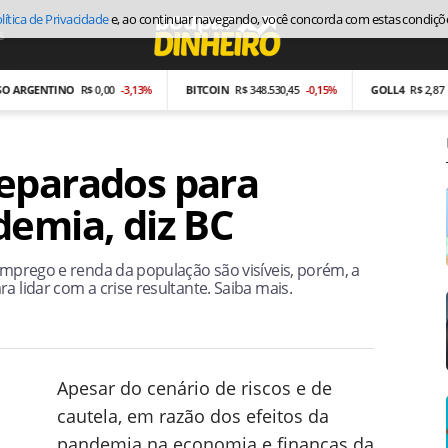
lítica de Privacidade
e, ao continuar navegando, você concorda com estas condiçõ
s
Economia
ENTINO
R$ 0,00
-3,13%
BITCOIN
R$ 348.530,45
-0,15%
GOLL4
R$ 2,87
-26,97
eparados para
demia, diz BC
 emprego e renda da população são visíveis, porém, a
a lidar com a crise resultante. Saiba mais.
Apesar do cenário de riscos e de
cautela, em razão dos efeitos da
pandemia na economia e finanças da