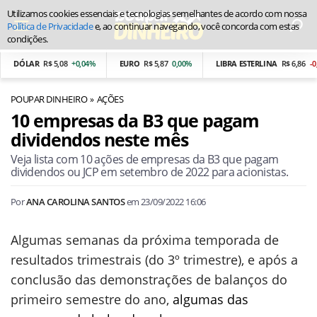
Utilizamos cookies essenciais e tecnologias semelhantes de acordo com nossa
Política de Privacidade
e, ao continuar navegando, você concorda com estas
condições.
DÓLAR
R$ 5,08
+0,04%
EURO
R$ 5,87
0,00%
LIBRA ESTERLINA
R$ 6,86
-0,25%
POUPAR DINHEIRO
AÇÕES
10 empresas da B3 que pagam
dividendos neste mês
Veja lista com 10 ações de empresas da B3 que pagam
dividendos ou JCP em setembro de 2022 para acionistas.
Por
ANA CAROLINA SANTOS
em
23/09/2022 16:06
Algumas semanas da próxima temporada de
resultados trimestrais (do 3º trimestre), e após a
conclusão das demonstrações de balanços do
primeiro semestre do ano,
algumas das