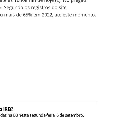
até às 16h08min de hoje (2). No pregão
%. Segundo os registros do site
eu mais de 65% em 2022, até este momento.
o IRB?
das na B3 nesta segunda-feira, 5 de setembro,