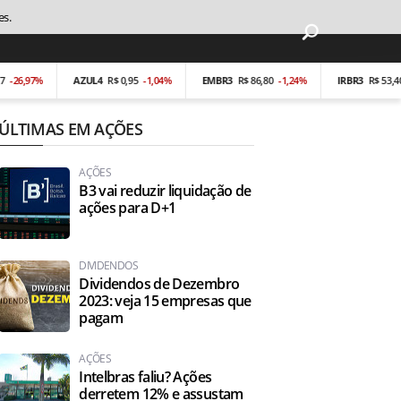
es.
,97%
AZUL4
R$ 0,95
-1,04%
EMBR3
R$ 86,80
-1,24%
IRBR3
R$ 53,40
-0,
ÚLTIMAS EM AÇÕES
AÇÕES
B3 vai reduzir liquidação de
ações para D+1
DIVIDENDOS
Dividendos de Dezembro
2023: veja 15 empresas que
pagam
AÇÕES
Intelbras faliu? Ações
derretem 12% e assustam