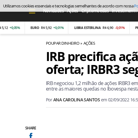
Utilizamos cookies essenciais e tecnologias semelhantes de acordo com nossa
Po
Novidades
Ações
Criptomoedas
Investimento
+0,05%
EURO
R$ 5,92
+0,01%
LIBRA ESTERLINA
R$ 6,90
-0,01%
PESO 
POUPAR DINHEIRO
AÇÕES
IRB precifica aç
oferta; IRBR3 s
IRB negociou 1,2 milhão de ações IRBR3 em 
entre as maiores quedas no Ibovespa nesta s
Por
ANA CAROLINA SANTOS
em
02/09/2022 16:
SHARE