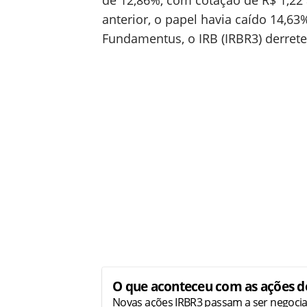
de 12,86%, com cotação de R$ 1,22 
anterior, o papel havia caído 14,63
Fundamentus, o IRB (IRBR3) derret
O que aconteceu com as ações d
Novas ações IRBR3 passam a ser negocia