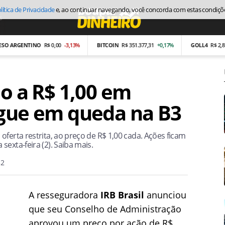
lítica de Privacidade
e, ao continuar navegando, você concorda com estas condiçõ
s
Economia
ARGENTINO
R$ 0,00
-3,13%
BITCOIN
R$ 351.377,31
+0,17%
GOLL4
R$ 2,87
-26
ão a R$ 1,00 em
egue em queda na B3
oferta restrita, ao preço de R$ 1,00 cada. Ações ficam
exta-feira (2). Saiba mais.
52
A resseguradora
IRB Brasil
anunciou
que seu Conselho de Administração
aprovou um preço por ação de R$