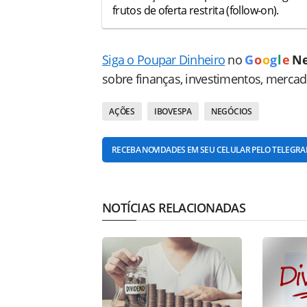
frutos de oferta restrita (follow-on).
Siga o Poupar Dinheiro
no
G
o
o
g
l
e
N
sobre finanças, investimentos, merca
AÇÕES
IBOVESPA
NEGÓCIOS
RECEBA NOVIDADES EM SEU CELULAR PELO TELEGR
NOTÍCIAS RELACIONADAS