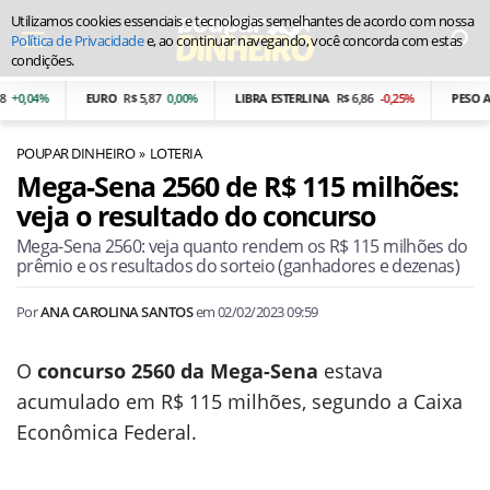
Utilizamos cookies essenciais e tecnologias semelhantes de acordo com nossa
Política de Privacidade
e, ao continuar navegando, você concorda com estas
condições.
EURO
R$ 5,87
0,00%
LIBRA ESTERLINA
R$ 6,86
-0,25%
PESO ARGENTI
POUPAR DINHEIRO
LOTERIA
Mega-Sena 2560 de R$ 115 milhões:
veja o resultado do concurso
Mega-Sena 2560: veja quanto rendem os R$ 115 milhões do
prêmio e os resultados do sorteio (ganhadores e dezenas)
Por
ANA CAROLINA SANTOS
em
02/02/2023 09:59
O
concurso 2560 da Mega-Sena
estava
acumulado em R$ 115 milhões, segundo a Caixa
Econômica Federal.