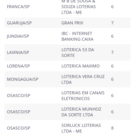
M B DE SOUSA &
FRANCA/SP
SOUZA LOTERIAS
6
LTDA - ME
GUARUJA/SP
GRAN PRIX
7
IBC - INTERNET
JUNDIAI/SP
6
BANKING CAIXA
LOTERICA 53 DA
LAVINIA/SP
7
SORTE
LORENA/SP
LOTERICA MAXIMO
6
LOTERICA VERA CRUZ
MONGAGUA/SP
6
LTDA
LOTERIAS EM CANAIS
OSASCO/SP
6
ELETRONICOS
LOTERICA MUNHOZ
OSASCO/SP
6
DA SORTE LTDA
SORLUCK LOTERIAS
OSASCO/SP
8
LTDA - ME