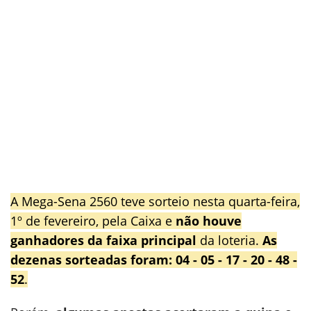
A Mega-Sena 2560 teve sorteio nesta quarta-feira,
1º de fevereiro, pela Caixa e
não houve
ganhadores da faixa principal
da loteria.
As
dezenas sorteadas foram:
04 - 05 - 17 - 20 - 48 -
52
.