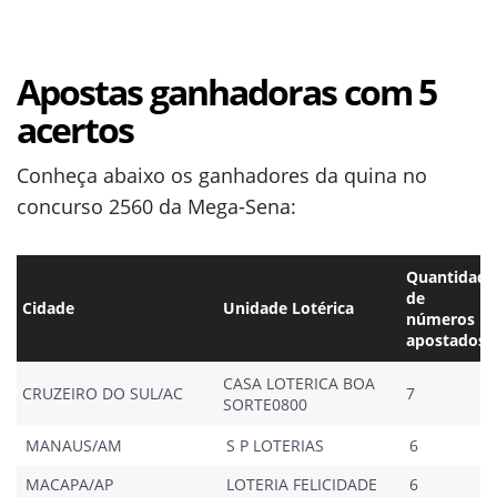
Apostas ganhadoras com 5
acertos
Conheça abaixo os ganhadores da quina no
concurso 2560 da Mega-Sena:
Quantidade
de
Cidade
Unidade Lotérica
números
apostados
CASA LOTERICA BOA
CRUZEIRO DO SUL/AC
7
SORTE0800
MANAUS/AM
S P LOTERIAS
6
MACAPA/AP
LOTERIA FELICIDADE
6