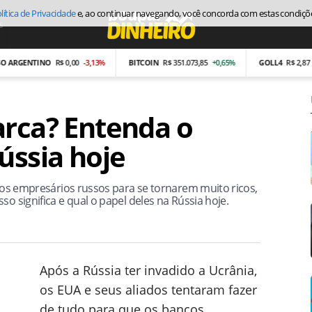
lítica de Privacidade
e, ao continuar navegando, você concorda com estas condiçõ
s
Economia
ENTINO
R$ 0,00
-3,13%
BITCOIN
R$ 351.073,85
+0,65%
GOLL4
R$ 2,87
-26,97
arca? Entenda o
ússia hoje
pelos empresários russos para se tornarem muito ricos,
so significa e qual o papel deles na Rússia hoje.
Após a Rússia ter invadido a Ucrânia,
os EUA e seus aliados tentaram fazer
de tudo para que os bancos,