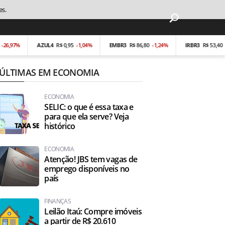
es.
%
AZUL4
R$ 0,95
-1,04%
EMBR3
R$ 86,80
-1,24%
IRBR3
R$ 53,40
-0,19%
ÚLTIMAS EM ECONOMIA
ECONOMIA
SELIC: o que é essa taxa e
para que ela serve? Veja
histórico
ECONOMIA
Atenção! JBS tem vagas de
emprego disponíveis no
país
FINANÇAS
Leilão Itaú: Compre imóveis
a partir de R$ 20.610