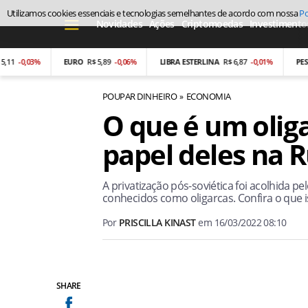
Utilizamos cookies essenciais e tecnologias semelhantes de acordo com nossa
Po
Novidades
Ações
Criptomoedas
Investimento
0,03%
EURO
R$ 5,89
-0,06%
LIBRA ESTERLINA
R$ 6,87
-0,01%
PESO ARG
POUPAR DINHEIRO
ECONOMIA
O que é um olig
papel deles na R
A privatização pós-soviética foi acolhida 
conhecidos como oligarcas. Confira o que is
Por
PRISCILLA KINAST
em
16/03/2022 08:10
SHARE