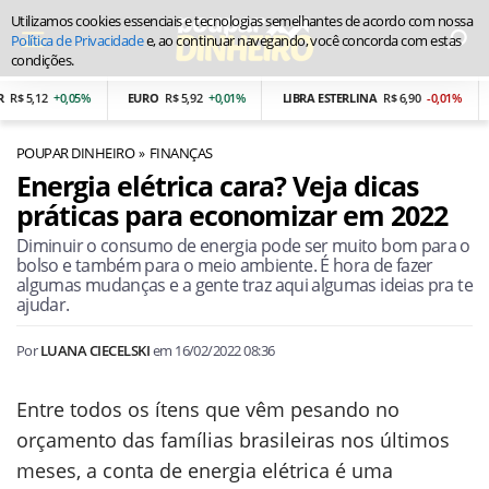
Utilizamos cookies essenciais e tecnologias semelhantes de acordo com nossa
Política de Privacidade
e, ao continuar navegando, você concorda com estas
condições.
,12
+0,05%
EURO
R$ 5,92
+0,01%
LIBRA ESTERLINA
R$ 6,90
-0,01%
PES
POUPAR DINHEIRO
FINANÇAS
Energia elétrica cara? Veja dicas
práticas para economizar em 2022
Diminuir o consumo de energia pode ser muito bom para o
bolso e também para o meio ambiente. É hora de fazer
algumas mudanças e a gente traz aqui algumas ideias pra te
ajudar.
Por
LUANA CIECELSKI
em
16/02/2022 08:36
Entre todos os ítens que vêm pesando no
orçamento das famílias brasileiras nos últimos
meses, a conta de energia elétrica é uma