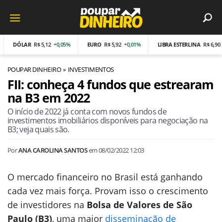
DÓLAR
R$ 5,12
+0,05%
EURO
R$ 5,92
+0,01%
LIBRA ESTERLINA
R$ 6,90
-0,0
POUPAR DINHEIRO
INVESTIMENTOS
FII: conheça 4 fundos que estrearam
na B3 em 2022
O início de 2022 já conta com novos fundos de
investimentos imobiliários disponíveis para negociação na
B3; veja quais são.
Por
ANA CAROLINA SANTOS
em
08/02/2022 12:03
O mercado financeiro no Brasil está ganhando
cada vez mais força. Provam isso o crescimento
de investidores na
Bolsa de Valores de São
Paulo (B3)
, uma maior
disseminação de