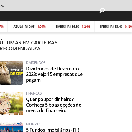
es.
AZUL4
R$ 0,95
-1,04%
EMBR3
R$ 86,80
-1,24%
IRBR3
R$ 53,40
-0,19%
ÚLTIMAS EM CARTEIRAS
RECOMENDADAS
DIVIDENDOS
Dividendos de Dezembro
2023: veja 15 empresas que
pagam
FINANÇAS
Quer poupar dinheiro?
Conheça 5 boas opções do
mercado financeiro
MERCADO
5 Fundos Imobiliários (FII)