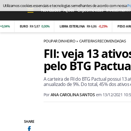
Utilizamos cookies essenciais e tecnologias semelhantes de acordo com nossa
Po
Novidades
Ações
Criptomoedas
Investimento
EURO
R$ 5,87
0,00%
LIBRA ESTERLINA
R$ 6,86
-0,25%
PESO ARGENTI
POUPAR DINHEIRO
CARTEIRAS RECOMENDADAS
FII: veja 13 ati
pelo BTG Pactu
A carteira de FII do BTG Pactual possui 13 
anualizado de 9%. Do total, 45% dos ativos
Por
ANA CAROLINA SANTOS
em
13/12/2021 10:
SHARE