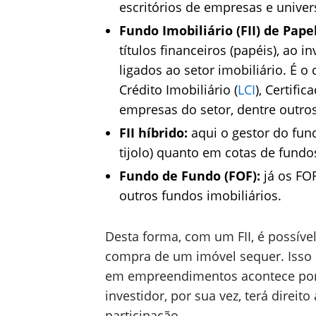
escritórios de empresas e univer
Fundo Imobiliário (FII) de Pape
títulos financeiros (papéis), ao 
ligados ao setor imobiliário. É o 
Crédito Imobiliário (
LCI
), Certifi
empresas do setor, dentre outros
FII híbrido:
aqui o gestor do fund
tijolo) quanto em cotas de fundos
Fundo de Fundo (FOF):
já os FO
outros fundos imobiliários.
Desta forma, com um FII, é possíve
compra de um imóvel sequer. Isso 
em empreendimentos acontece por 
investidor, por sua vez, terá direit
participação.