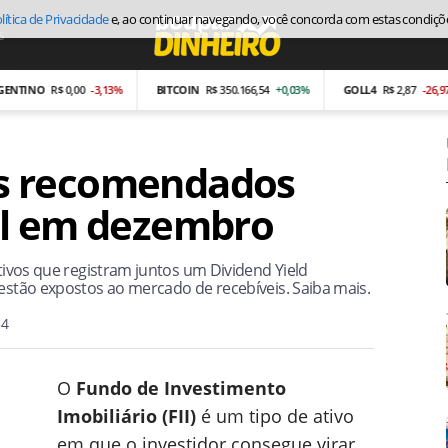
lítica de Privacidade
e, ao continuar navegando, você concorda com estas condiçõ
s
Economia
NO
R$ 0,00
-3,13%
BITCOIN
R$ 350.166,54
+0,03%
GOLL4
R$ 2,87
-26,97%
vos recomendados
al em dezembro
ativos que registram juntos um Dividend Yield
 estão expostos ao mercado de recebíveis. Saiba mais.
54
O
Fundo de Investimento
Imobiliário (FII)
é um tipo de ativo
em que o investidor consegue virar