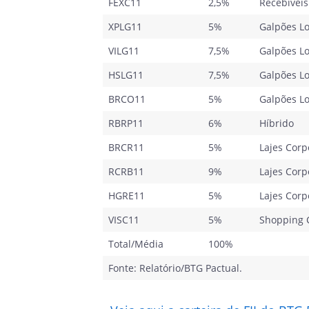
FEXC11
2,5%
Recebíveis
XPLG11
5%
Galpões Lo
VILG11
7,5%
Galpões Lo
HSLG11
7,5%
Galpões Lo
BRCO11
5%
Galpões Lo
RBRP11
6%
Híbrido
BRCR11
5%
Lajes Corp
RCRB11
9%
Lajes Corp
HGRE11
5%
Lajes Corp
VISC11
5%
Shopping 
Total/Média
100%
Fonte: Relatório/BTG Pactual.