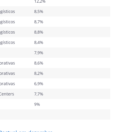
12,2%
gísticos
8,5%
gísticos
8,7%
gísticos
8,8%
gísticos
8,4%
7,9%
orativas
8,6%
orativas
8,2%
orativas
6,9%
Centers
7,7%
9%