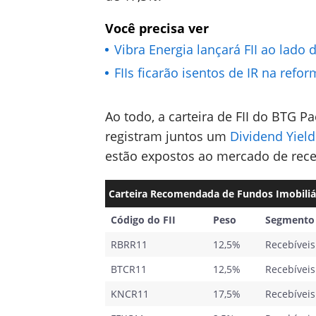
Você precisa ver
Vibra Energia lançará FII ao lado 
FIIs ficarão isentos de IR na reform
Ao todo, a carteira de FII do BTG P
registram juntos um
Dividend Yield
estão expostos ao mercado de rece
Carteira Recomendada de Fundos Imobiliá
Código do FII
Peso
Segmento
RBRR11
12,5%
Recebíveis
BTCR11
12,5%
Recebíveis
KNCR11
17,5%
Recebíveis