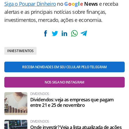
Siga o Poupar Dinheiro
no
G
o
o
g
l
e
News
e receba
alertas e as principais notícias sobre finanças,
investimentos, mercado, ações e economia.
INVESTIMENTOS
RECEBA NOVIDADES EM SEU CELULAR PELO TELEGRAM
NOS SIGA NO INSTAGRAM
DIVIDENDOS
Dividendos: veja as empresas que pagam
entre 21 e 25 de novembro
DIVIDENDOS
Onde investir? Veja a lista atualizada de ações