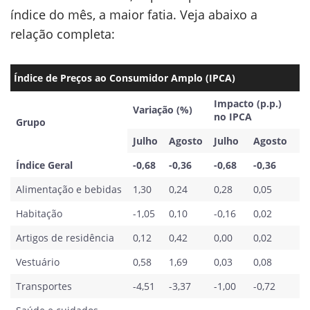
índice do mês, a maior fatia. Veja abaixo a
relação completa:
Índice de Preços ao Consumidor Amplo (IPCA)
Impacto (p.p.)
Variação (%)
no IPCA
Grupo
Julho
Agosto
Julho
Agosto
Índice Geral
-0,68
-0,36
-0,68
-0,36
Alimentação e bebidas
1,30
0,24
0,28
0,05
Habitação
-1,05
0,10
-0,16
0,02
Artigos de residência
0,12
0,42
0,00
0,02
Vestuário
0,58
1,69
0,03
0,08
Transportes
-4,51
-3,37
-1,00
-0,72