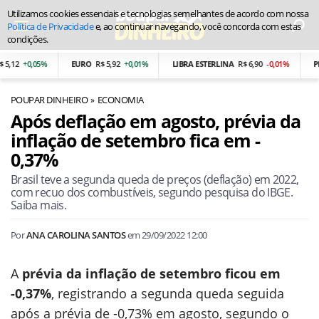
Utilizamos cookies essenciais e tecnologias semelhantes de acordo com nossa
Política de Privacidade
e, ao continuar navegando, você concorda com estas
condições.
2
+0,05%
EURO
R$ 5,92
+0,01%
LIBRA ESTERLINA
R$ 6,90
-0,01%
PESO
POUPAR DINHEIRO
ECONOMIA
Após deflação em agosto, prévia da
inflação de setembro fica em -
0,37%
Brasil teve a segunda queda de preços (deflação) em 2022,
com recuo dos combustíveis, segundo pesquisa do IBGE.
Saiba mais.
Por
ANA CAROLINA SANTOS
em
29/09/2022 12:00
A
prévia da inflação de setembro ficou em
-0,37%
, registrando a segunda queda seguida
após a prévia de -0,73% em agosto, segundo o