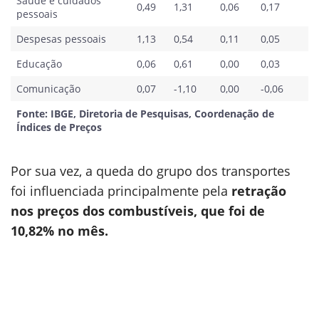
Saúde e cuidados
0,49
1,31
0,06
0,17
pessoais
Despesas pessoais
1,13
0,54
0,11
0,05
Educação
0,06
0,61
0,00
0,03
Comunicação
0,07
-1,10
0,00
-0,06
Fonte: IBGE, Diretoria de Pesquisas, Coordenação de
Índices de Preços
Por sua vez, a queda do grupo dos transportes
foi influenciada principalmente pela
retração
nos preços dos combustíveis, que foi de
10,82% no mês.