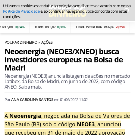
Utilizamos cookies essenciais e tecnologias semelhantes de acordo com nossa
Política de Privacidade
e, ao continuar navegando, você concorda com estas
condições.
$ 5,08
+0,04%
EURO
R$ 5,87
0,00%
LIBRA ESTERLINA
R$ 6,86
-0,25%
PE
POUPAR DINHEIRO
AÇÕES
Neoenergia (NEOE3/XNEO) busca
investidores europeus na Bolsa de
Madri
Neoenergia (NEOE3) anuncia listagem de ações no mercado
Latibex, da Bolsa de Madri, em junho de 2022, com código
XNEO. Saiba mais.
Por
ANA CAROLINA SANTOS
em
01/06/2022 11:02
A
Neoenergia
, negociada na Bolsa de Valores de
São Paulo (B3) sob o código
NEOE3
, anunciou
que recebeu em 31 de maio de 2022 aprovação