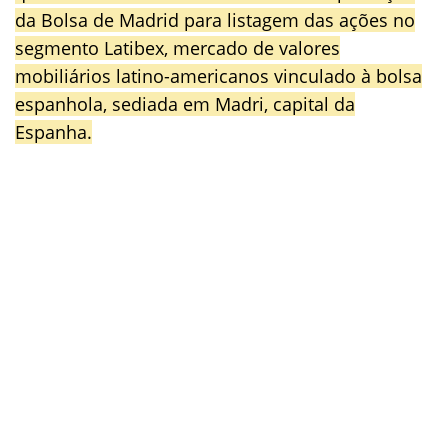
da Bolsa de Madrid para listagem das ações no
segmento Latibex, mercado de valores
mobiliários latino-americanos vinculado à bolsa
espanhola, sediada em Madri, capital da
Espanha.