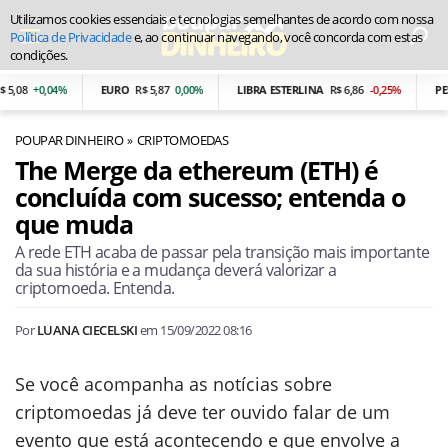
Utilizamos cookies essenciais e tecnologias semelhantes de acordo com nossa
Política de Privacidade
e, ao continuar navegando, você concorda com estas
condições.
+0,04%
EURO
R$ 5,87
0,00%
LIBRA ESTERLINA
R$ 6,86
-0,25%
PESO A
POUPAR DINHEIRO
CRIPTOMOEDAS
The Merge da ethereum (ETH) é
concluída com sucesso; entenda o
que muda
A rede ETH acaba de passar pela transição mais importante
da sua história e a mudança deverá valorizar a
criptomoeda. Entenda.
Por
LUANA CIECELSKI
em
15/09/2022 08:16
Se você acompanha as notícias sobre
criptomoedas já deve ter ouvido falar de um
evento que está acontecendo e que envolve a