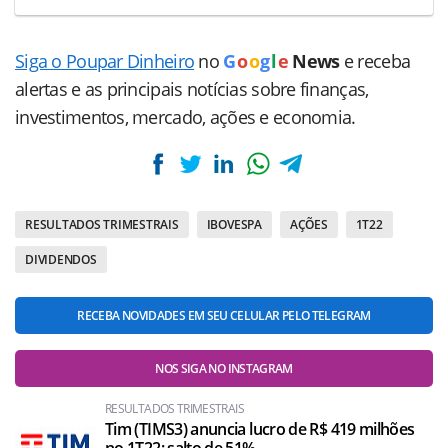
Siga o Poupar Dinheiro
no
G
o
o
g
l
e
News
e receba
alertas e as principais notícias sobre finanças,
investimentos, mercado, ações e economia.
RESULTADOS TRIMESTRAIS
IBOVESPA
AÇÕES
1T22
DIVIDENDOS
RECEBA NOVIDADES EM SEU CELULAR PELO TELEGRAM
NOS SIGA NO INSTAGRAM
RESULTADOS TRIMESTRAIS
Tim (TIMS3) anuncia lucro de R$ 419 milhões
no 1T22; salto de 51%