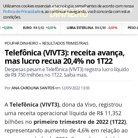
Utilizamos cookies essenciais e tecnologias semelhantes de acordo com nossa
Política de Privacidade
e, ao continuar navegando, você concorda com estas
condições.
,05%
EURO
R$ 5,92
+0,01%
LIBRA ESTERLINA
R$ 6,90
-0,01%
PESO ARG
POUPAR DINHEIRO
RESULTADOS TRIMESTRAIS
Telefônica (VIVT3): receita avança,
mas lucro recua 20,4% no 1T22
Despesas pesam e Telefônica (VIVT3) registra lucro líquido
de R$ 750 milhões no 1T22. Saiba mais.
Por
ANA CAROLINA SANTOS
em
12/05/2022 13:33
A
Telefônica (VIVT3)
, dona da Vivo, registrou
uma receita operacional líquida de R$ 11,352
bilhões no
primeiro trimestre de 2022 (1T22)
,
representando aumento de 4,6% em relação ao