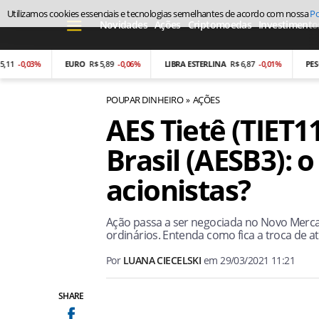
Utilizamos cookies essenciais e tecnologias semelhantes de acordo com nossa
Po
Novidades
Ações
Criptomoedas
Investimento
0,03%
EURO
R$ 5,89
-0,06%
LIBRA ESTERLINA
R$ 6,87
-0,01%
PESO ARG
POUPAR DINHEIRO
AÇÕES
AES Tietê (TIET
Brasil (AESB3): 
acionistas?
Ação passa a ser negociada no Novo Merc
ordinários. Entenda como fica a troca de at
Por
LUANA CIECELSKI
em
29/03/2021 11:21
SHARE