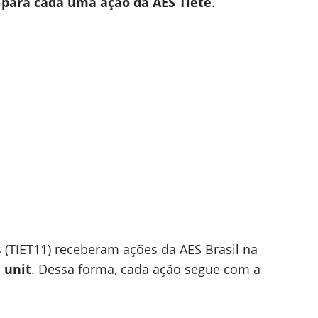
 para cada uma ação da AES Tietê
.
s (TIET11) receberam ações da AES Brasil na
 unit
. Dessa forma, cada ação segue com a