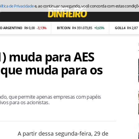
lítica de Privacidade
e, ao continuar navegando, você concorda com estas condiçõ
s
Economia
ENTINO
R$ 0,00
-3,13%
BITCOIN
R$ 351.073,85
+0,65%
GOLL4
R$ 2,87
-26,97
11) muda para AES
o que muda para os
ado, que permite apenas empresas com papéis
ivos para os acionistas.
A partir dessa segunda-feira, 29 de