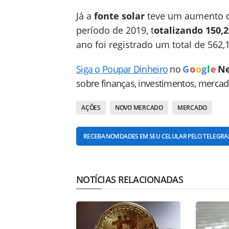
Já a
fonte solar
teve um aumento d
período de 2019, t
otalizando 150,
ano foi registrado um total de 562
Siga o Poupar Dinheiro
no
G
o
o
g
l
e
N
sobre finanças, investimentos, merca
AÇÕES
NOVO MERCADO
MERCADO
RECEBA NOVIDADES EM SEU CELULAR PELO TELEGR
NOTÍCIAS RELACIONADAS