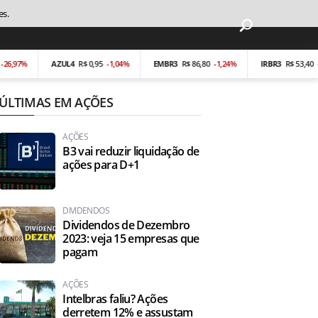
es.
%
AZUL4
R$ 0,95
-1,04%
EMBR3
R$ 86,80
-1,24%
IRBR3
R$ 53,40
-0,19%
ÚLTIMAS EM AÇÕES
AÇÕES
B3 vai reduzir liquidação de
ações para D+1
DIVIDENDOS
Dividendos de Dezembro
2023: veja 15 empresas que
pagam
AÇÕES
Intelbras faliu? Ações
derretem 12% e assustam