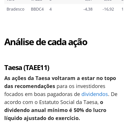
Bradesco
BBDC4
4
-4,38
-16,92
13,
Análise de cada ação
Taesa (TAEE11)
As ações da Taesa voltaram a estar no topo
das recomendações
para os investidores
focados em boas pagadoras de
dividendos
. De
acordo com o Estatuto Social da Taesa,
o
dividendo anual mínimo é 50% do lucro
líquido ajustado do exercício.