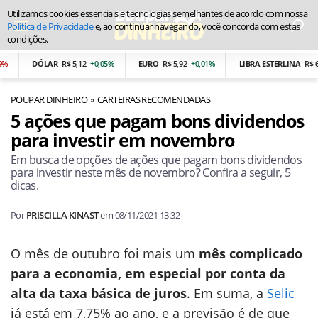
Utilizamos cookies essenciais e tecnologias semelhantes de acordo com nossa
Política de Privacidade
e, ao continuar navegando, você concorda com estas
condições.
DÓLAR
R$ 5,12
+0,05%
EURO
R$ 5,92
+0,01%
LIBRA ESTERLINA
R$ 6,90
POUPAR DINHEIRO
CARTEIRAS RECOMENDADAS
5 ações que pagam bons dividendos
para investir em novembro
Em busca de opções de ações que pagam bons dividendos
para investir neste mês de novembro? Confira a seguir, 5
dicas.
Por
PRISCILLA KINAST
em
08/11/2021 13:32
O mês de outubro foi mais um
mês complicado
para a economia, em especial por conta da
alta da taxa básica de juros
. Em suma, a
Selic
já está em 7,75% ao ano, e a previsão é de que