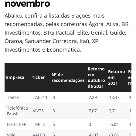
novembro
Abaixo, confira a lista das 5 ações mais
recomendadas, pelas corretoras Ágora, Ativa, BB
Investimentos, BTG Pactual, Elite, Genial, Guide,
Órama, Santander Corretora, Itaú, XP
Investimentos e Economatica.
Retorno
Retorno
Ret
Nº de
em
Empresa
Ticker
em
em 
recomendações
outubro
2021
me
de 2021
Taesa
TAEE11
8
2,29
18,37
46,
Telefônica
VIVT3
6
7,07
2,71
14,
Brasil
Isa CTEEP
TRPL4
5
0
-5,04
18,
Vale
VALE3
5
-6,07
-3,68
39,