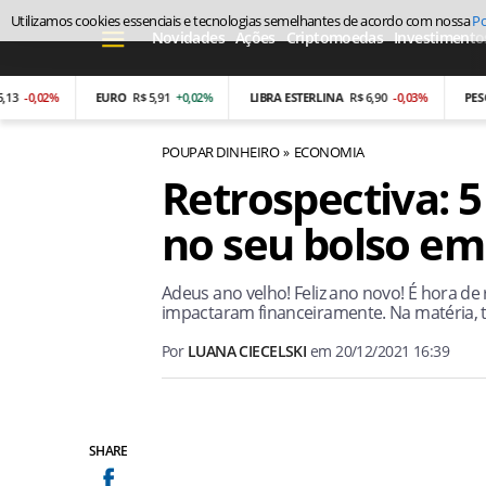
Utilizamos cookies essenciais e tecnologias semelhantes de acordo com nossa
Po
Novidades
Ações
Criptomoedas
Investimento
,02%
EURO
R$ 5,91
+0,02%
LIBRA ESTERLINA
R$ 6,90
-0,03%
PESO ARG
POUPAR DINHEIRO
ECONOMIA
Retrospectiva: 
no seu bolso em
Adeus ano velho! Feliz ano novo! É hora d
impactaram financeiramente. Na matéria, t
Por
LUANA CIECELSKI
em
20/12/2021 16:39
SHARE