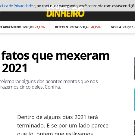
lítica de Privacidade
e, ao continuar navegando, você concorda com estas condiçõ
s
Economia
ENTINO
R$ 0,00
-3,13%
BITCOIN
R$ 348.530,45
-0,15%
GOLL4
R$ 2,87
-26,97%
5 fatos que mexeram
 2021
e relembrar alguns dos acontecimentos que nos
razemos cinco deles. Confira.
Dentro de alguns dias 2021 terá
terminado. E se por um lado parece
que foi ontem que estávamos