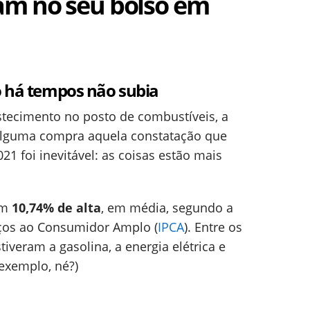
am no seu bolso em
o há tempos não subia
stecimento no posto de combustíveis, a
 alguma compra aquela constatação que
1 foi inevitável: as coisas estão mais
am
10,74% de alta
, em média, segundo a
eços ao Consumidor Amplo (
IPCA
). Entre os
iveram a gasolina, a energia elétrica e
exemplo, né?)