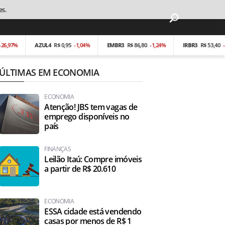
es.
AZUL4
R$ 0,95
-1,04%
EMBR3
R$ 86,80
-1,24%
IRBR3
R$ 53,40
-0,19%
ÚLTIMAS EM ECONOMIA
ECONOMIA
Atenção! JBS tem vagas de
emprego disponíveis no
país
FINANÇAS
Leilão Itaú: Compre imóveis
a partir de R$ 20.610
ECONOMIA
ESSA cidade está vendendo
casas por menos de R$ 1