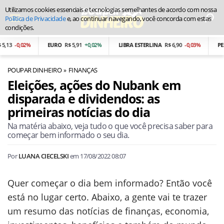
Utilizamos cookies essenciais e tecnologias semelhantes de acordo com nossa
Política de Privacidade
e, ao continuar navegando, você concorda com estas
condições.
-0,02%
EURO
R$ 5,91
+0,02%
LIBRA ESTERLINA
R$ 6,90
-0,03%
PESO A
POUPAR DINHEIRO
FINANÇAS
Eleições, ações do Nubank em
disparada e dividendos: as
primeiras notícias do dia
Na matéria abaixo, veja tudo o que você precisa saber para
começar bem informado o seu dia.
Por
LUANA CIECELSKI
em
17/08/2022 08:07
Quer começar o dia bem informado? Então você
está no lugar certo. Abaixo, a gente vai te trazer
um resumo das notícias de finanças, economia,